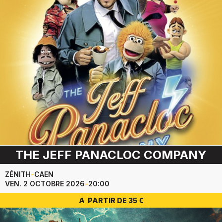
THE JEFF PANACLOC COMPANY
ZÉNITH
-
CAEN
VEN. 2 OCTOBRE 2026
-
20:00
A PARTIR DE 35 €