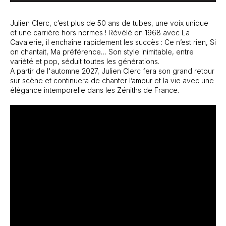
Julien Clerc, c’est plus de 50 ans de tubes, une voix unique
et une carrière hors normes ! Révélé en 1968 avec La
Cavalerie, il enchaîne rapidement les succès : Ce n’est rien, Si
on chantait, Ma préférence… Son style inimitable, entre
variété et pop, séduit toutes les générations.
A partir de l'automne 2027, Julien Clerc fera son grand retour
sur scène et continuera de chanter l’amour et la vie avec une
élégance intemporelle dans les Zéniths de France.