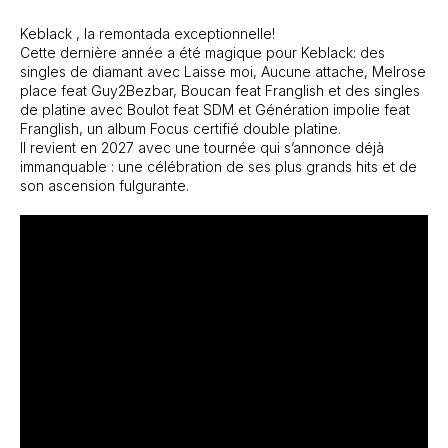
Keblack , la remontada exceptionnelle!
Cette dernière année a été magique pour Keblack: des
singles de diamant avec Laisse moi, Aucune attache, Melrose
place feat Guy2Bezbar, Boucan feat Franglish et des singles
de platine avec Boulot feat SDM et Génération impolie feat
Franglish, un album Focus certifié double platine.
Il revient en 2027 avec une tournée qui s’annonce déjà
immanquable : une célébration de ses plus grands hits et de
son ascension fulgurante.