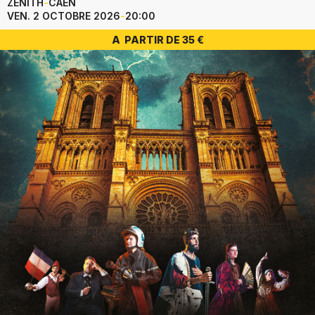
ZÉNITH
-
CAEN
VEN. 2 OCTOBRE 2026
-
20:00
A PARTIR DE 35 €