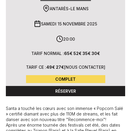
ANTARÈS
-
LE MANS
SAMEDI 15 NOVEMBRE 2025
20:00
TARIF NORMAL :
65€ 52€ 35€ 30€
TARIF CE :
49€ 27€
[
NOUS CONTACTER
]
COMPLET
RÉSERVER
Santa a touché les cœurs avec son immense « Popcorn Salé
» certifié diamant avec plus de 110M de streams, et les fait
danser avec son nouveau titre "Recommence-moi"!
Après une énorme tournée des festivals cet été, des dates
complètes au Trianon (Paris) et à la Salle Pleyel (Paris) en