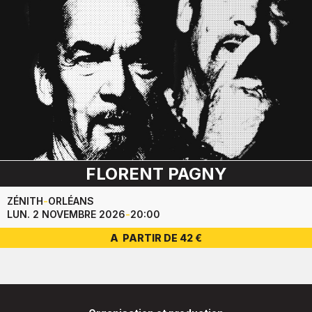
FLORENT PAGNY
ZÉNITH
-
ORLÉANS
LUN. 2 NOVEMBRE 2026
-
20:00
A PARTIR DE 42 €