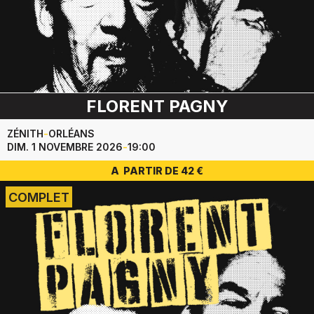
FLORENT PAGNY
ZÉNITH
-
ORLÉANS
DIM. 1 NOVEMBRE 2026
-
19:00
A PARTIR DE 42 €
COMPLET